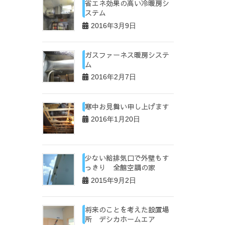
省エネ効果の高い冷暖房シ
ステム
2016年3月9日
ガスファーネス暖房システ
ム
2016年2月7日
寒中お見舞い申し上げます
2016年1月20日
少ない給排気口で外壁もす
っきり 全館空調の家
2015年9月2日
将来のことを考えた設置場
所 デシカホームエア